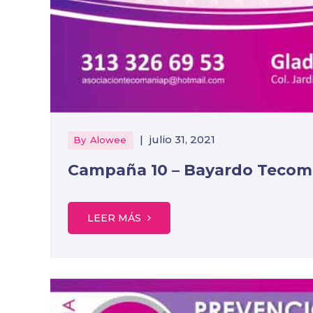
|
julio 31, 2021
By
Alowee
Campaña 10 – Bayardo Teco
LEER MÁS